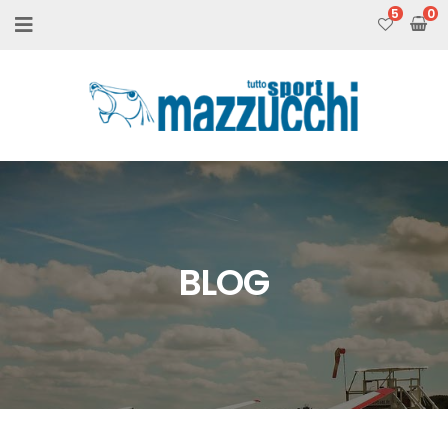
5
BLOG