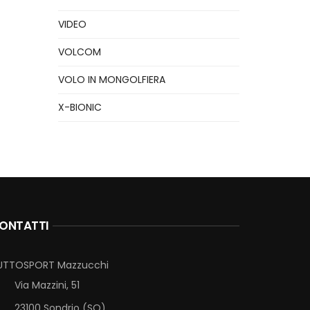
VIDEO
VOLCOM
VOLO IN MONGOLFIERA
X-BIONIC
ONTATTI
UTTOSPORT Mazzucchi
Via Mazzini, 51
23100 Sondrio (SO)