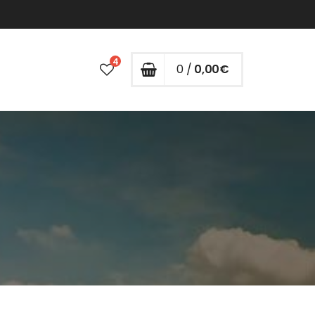
4
0 /
0,00
€