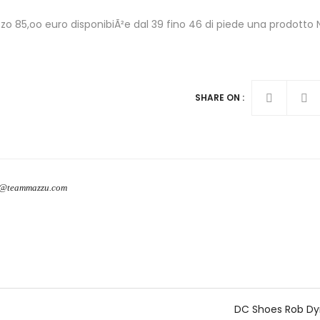
o 85,oo euro disponibiÃ²e dal 39 fino 46 di piede una prodotto N
SHARE ON :
o@teammazzu.com
DC Shoes Rob Dy