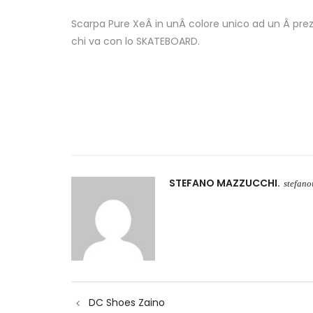
Scarpa Pure XeÂ in unÂ colore unico ad un Â prezz
chi va con lo SKATEBOARD.
STEFANO MAZZUCCHI
stefan
Navigazione
DC Shoes Zaino
articoli