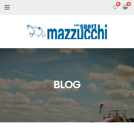
5
BLOG