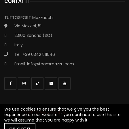
CONTATTI
TUTTOSPORT Mazzucchi
Via Mazzini, 51
23100 Sondrio (SO)
Italy
Tel. +39 0342 511046
Email.
info@teammazzu.com
We use cookies to ensure that we give you the best
experience on our website. If you continue to use this site
Made by
TRATTO Web Solutions
we will assume that you are happy with it.
OK, GOT IT