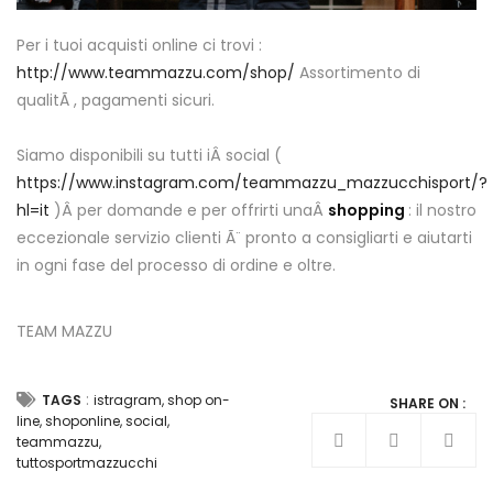
Per i tuoi acquisti online ci trovi :
http://www.teammazzu.com/shop/
Assortimento di
qualitÃ , pagamenti sicuri.
Siamo disponibili su tutti iÂ social (
https://www.instagram.com/teammazzu_mazzucchisport/?
hl=it
)Â per domande e per offrirti unaÂ
shopping
: il nostro
eccezionale servizio clienti Ã¨ pronto a consigliarti e aiutarti
in ogni fase del processo di ordine e oltre.
TEAM MAZZU
:
TAGS
istragram
,
shop on-
SHARE ON :
line
,
shoponline
,
social
,
teammazzu
,
tuttosportmazzucchi