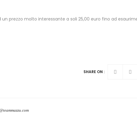
d un prezzo molto interessante a soli 25,00 euro fino ad esaurim
SHARE ON :
o@teammazzu.com