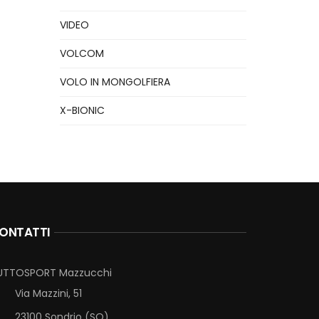
VIDEO
VOLCOM
VOLO IN MONGOLFIERA
X-BIONIC
ONTATTI
UTTOSPORT Mazzucchi
Via Mazzini, 51
23100 Sondrio (SO)