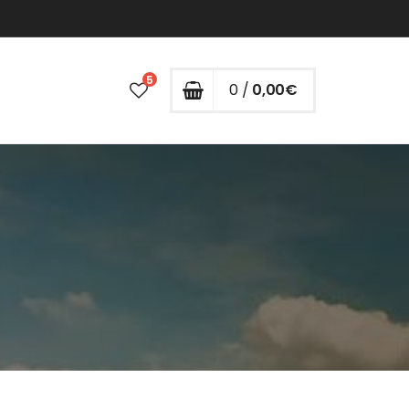
5
0 /
0,00
€