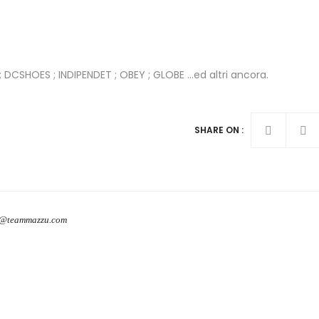
 DCSHOES ; INDIPENDET ; OBEY ; GLOBE …ed altri ancora.
SHARE ON :
o@teammazzu.com