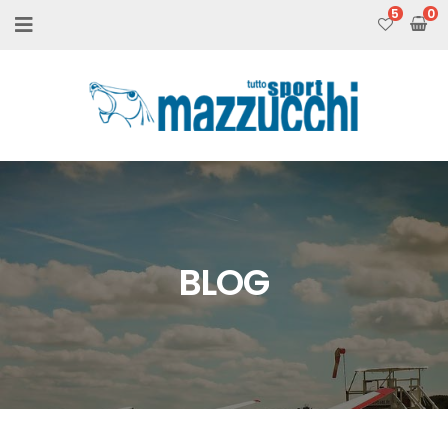
5
BLOG