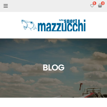
5
BLOG