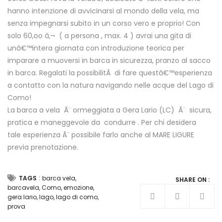
hanno intenzione di avvicinarsi al mondo della vela, ma
senza impegnarsi subito in un corso vero e proprio! Con
solo 60,oo â‚¬ ( a persona , max. 4 ) avrai una gita di
unâ€™intera giornata con introduzione teorica per
imparare a muoversi in barca in sicurezza, pranzo al sacco
in barca. Regalati la possibilitÃ di fare questâ€™esperienza
a contatto con la natura navigando nelle acque del Lago di
Como!
La barca a vela Ã¨ ormeggiata a Gera Lario (LC) Ã¨ sicura,
pratica e maneggevole da condurre . Per chi desidera
tale esperienza Ã¨ possibile farlo anche al MARE LIGURE
previa prenotazione.
:
TAGS
barca vela
,
SHARE ON :
barcavela
,
Como
,
emozione
,
gera lario
,
lago
,
lago di como
,
prova