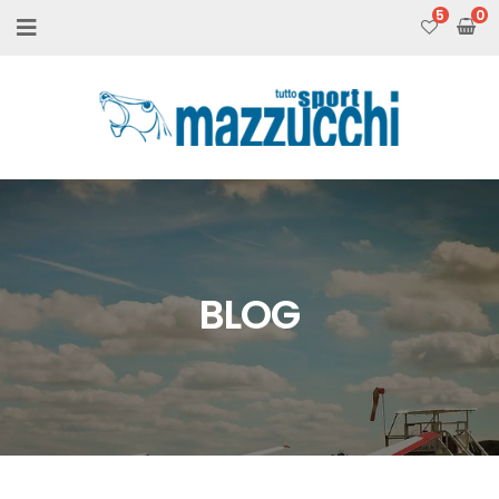
5
BLOG