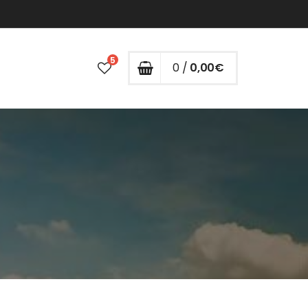
5
0 /
0,00
€