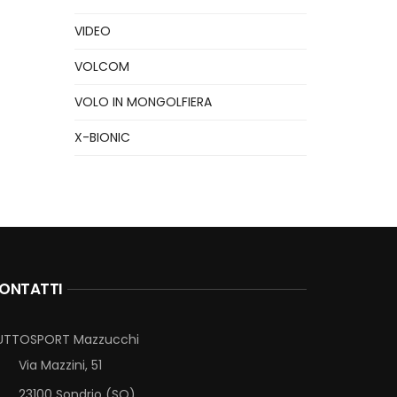
VIDEO
VOLCOM
VOLO IN MONGOLFIERA
X-BIONIC
ONTATTI
UTTOSPORT Mazzucchi
Via Mazzini, 51
23100 Sondrio (SO)