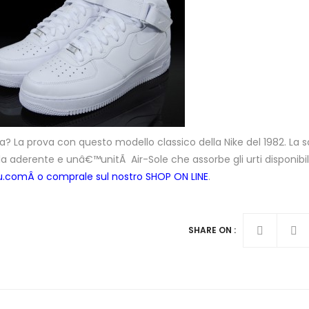
? La prova con questo modello classico della Nike del 1982. La s
uola aderente e unâ€™unitÃ Air-Sole che assorbe gli urti disponibi
u.com
Â o comprale sul nostro SHOP ON LINE
.
SHARE ON :