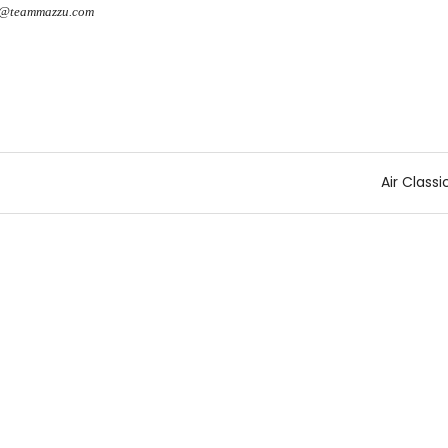
o@teammazzu.com
Air Class