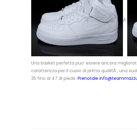
Â
Una basket perfetta puo’ essere ancora migliorata
caratterizza per il cuoio di prima qualitÃ , una s
35 fino al 47 di piede.
Prenotale
info@teammazz