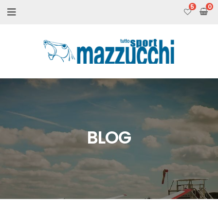
5
BLOG