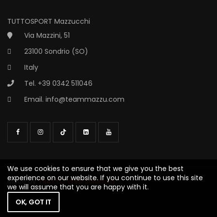
TUTTOSPORT Mazzucchi
Via Mazzini, 51
23100 Sondrio (SO)
Italy
Tel. +39 0342 511046
Email.
info@teammazzu.com
We use cookies to ensure that we give you the best
experience on our website. If you continue to use this site
Made by
TRATTO Web Solutions
we will assume that you are happy with it.
OK, GOT IT