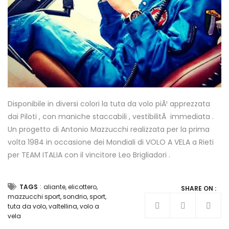
Disponibile in diversi colori la tuta da volo piÃ¹ apprezzata
dai Piloti , con maniche staccabili , vestibilitÃ immediata .
Un progetto di Antonio Mazzucchi realizzata per la prima
volta 1984 in occasione dei Mondiali di VOLO A VELA a Rieti
per TEAM ITALIA con il vincitore Leo Brigliadori .
:
TAGS
aliante
,
elicottero
,
SHARE ON :
mazzucchi sport
,
sondrio
,
sport
,
tuta da volo
,
valtellina
,
volo a
vela