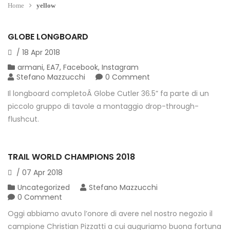
Home
yellow
GLOBE LONGBOARD
/
18
Apr
2018
armani
,
EA7
,
Facebook
,
Instagram
Stefano Mazzucchi
0 Comment
Il longboard completoÂ Globe Cutler 36.5” fa parte di un
piccolo gruppo di tavole a montaggio drop-through-
flushcut.
TRAIL WORLD CHAMPIONS 2018
/
07
Apr
2018
Uncategorized
Stefano Mazzucchi
0 Comment
Oggi abbiamo avuto l’onore di avere nel nostro negozio il
campione Christian Pizzatti a cui auguriamo buona fortuna