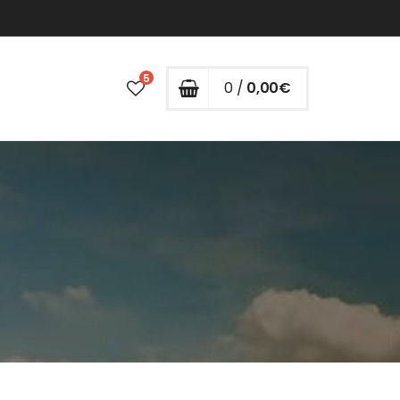
5
0 /
0,00
€