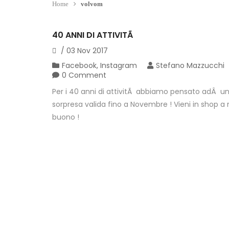
Home
volvom
40 ANNI DI ATTIVITÃ
/
03
Nov
2017
Facebook
,
Instagram
Stefano Mazzucchi
0 Comment
Per i 40 anni di attivitÃ abbiamo pensato adÂ u
sorpresa valida fino a Novembre ! Vieni in shop a rit
buono !