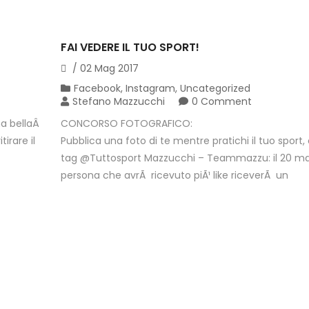
FAI VEDERE IL TUO SPORT!
/
02
Mag
2017
Facebook
,
Instagram
,
Uncategorized
Stefano Mazzucchi
0 Comment
na bellaÂ
CONCORSO FOTOGRAFICO:
irare il
Pubblica una foto di te mentre pratichi il tuo sport, 
tag @Tuttosport Mazzucchi – Teammazzu: il 20 ma
persona che avrÃ ricevuto piÃ¹ like riceverÃ un