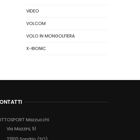
VIDEO
VOLCOM
VOLO IN MONGOLFIERA
X-BIONIC
ONTATTI
UTTOSPORT Mazzucchi
Via Mazzini, 51
23100 Sondrio (SO)