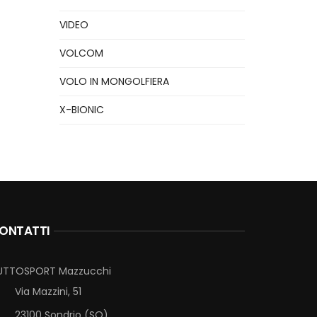
VIDEO
VOLCOM
VOLO IN MONGOLFIERA
X-BIONIC
ONTATTI
UTTOSPORT Mazzucchi
Via Mazzini, 51
23100 Sondrio (SO)