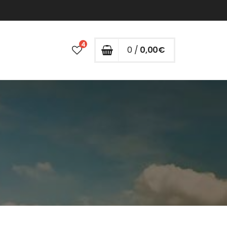
4
0 /
0,00
€