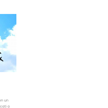
con un
cati a