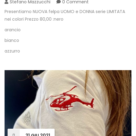
Stefano Mazzucchi
0 Comment
Presentiamo NUOVA felpa UOMO e DONNA serie LIMITATA
nei colori Prezzo 80,00 :nero
arancio
bianco
azzurro
21
GIU
2021