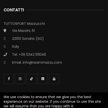
CONTATTI
TUTTOSPORT Mazzucchi
Via Mazzini, 51
23100 Sondrio (SO)
Italy
Tel. +39 0342 511046
Email.
info@teammazzu.com
We use cookies to ensure that we give you the best
experience on our website. If you continue to use this site
Made by
TRATTO Web Solutions
we will assume that you are happy with it.