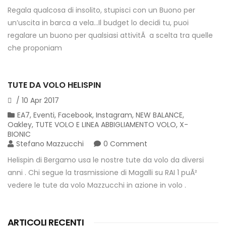
Regala qualcosa di insolito, stupisci con un Buono per
un’uscita in barca a vela…Il budget lo decidi tu, puoi
regalare un buono per qualsiasi attivitÃ a scelta tra quelle
che proponiam
TUTE DA VOLO HELISPIN
/
10
Apr
2017
EA7
,
Eventi
,
Facebook
,
Instagram
,
NEW BALANCE
,
Oakley
,
TUTE VOLO E LINEA ABBIGLIAMENTO VOLO
,
X-
BIONIC
Stefano Mazzucchi
0 Comment
Helispin di Bergamo usa le nostre tute da volo da diversi
anni . Chi segue la trasmissione di Magalli su RAI 1 puÃ²
vedere le tute da volo Mazzucchi in azione in volo .
ARTICOLI RECENTI