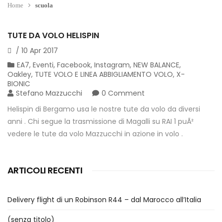
Home
scuola
TUTE DA VOLO HELISPIN
/
10
Apr
2017
EA7
,
Eventi
,
Facebook
,
Instagram
,
NEW BALANCE
,
Oakley
,
TUTE VOLO E LINEA ABBIGLIAMENTO VOLO
,
X-
BIONIC
Stefano Mazzucchi
0 Comment
Helispin di Bergamo usa le nostre tute da volo da diversi
anni . Chi segue la trasmissione di Magalli su RAI 1 puÃ²
vedere le tute da volo Mazzucchi in azione in volo .
ARTICOLI RECENTI
Delivery flight di un Robinson R44 – dal Marocco all’Italia
(senza titolo)