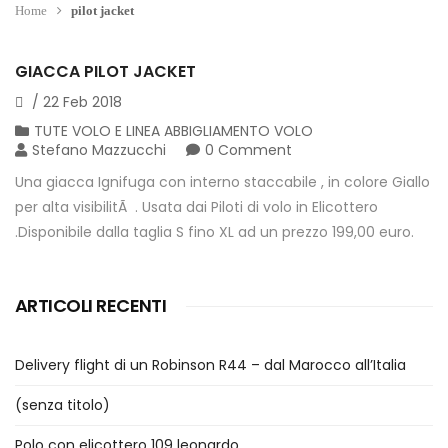
Home
pilot jacket
GIACCA PILOT JACKET
/
22
Feb
2018
TUTE VOLO E LINEA ABBIGLIAMENTO VOLO
Stefano Mazzucchi
0 Comment
Una giacca Ignifuga con interno staccabile , in colore Giallo
per alta visibilitÃ . Usata dai Piloti di volo in Elicottero
.Disponibile dalla taglia S fino XL ad un prezzo 199,00 euro.
ARTICOLI RECENTI
Delivery flight di un Robinson R44 – dal Marocco all’Italia
(senza titolo)
Polo con elicottero 109 leonardo