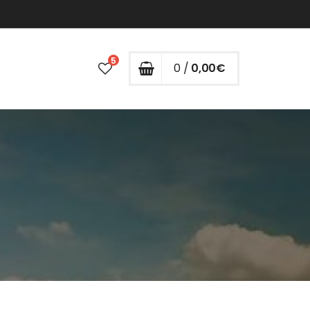
5
0 /
0,00
€