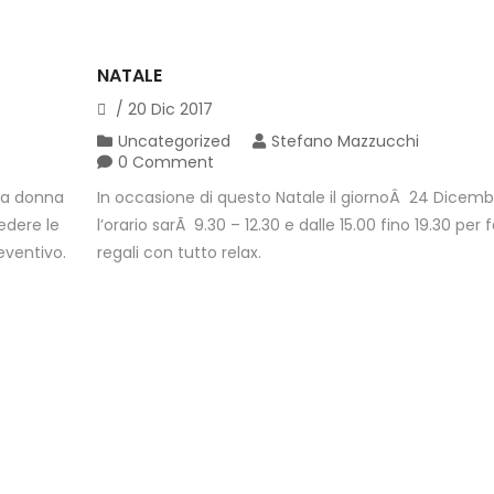
NATALE
/
20
Dic
2017
Uncategorized
Stefano Mazzucchi
0 Comment
 da donna
In occasione di questo Natale il giornoÂ 24 Dicembr
edere le
l’orario sarÃ 9.30 – 12.30 e dalle 15.00 fino 19.30 per f
eventivo.
regali con tutto relax.