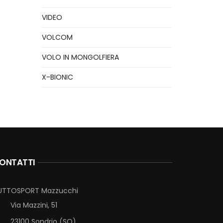
VIDEO
VOLCOM
VOLO IN MONGOLFIERA
X-BIONIC
ONTATTI
UTTOSPORT Mazzucchi
Via Mazzini, 51
23100 Sondrio (SO)