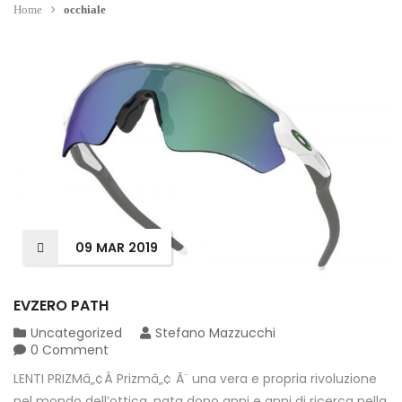
Home
occhiale
09
MAR
2019
EVZERO PATH
Uncategorized
Stefano Mazzucchi
0 Comment
LENTI PRIZMâ„¢Â Prizmâ„¢ Ã¨ una vera e propria rivoluzione
nel mondo dell’ottica, nata dopo anni e anni di ricerca nella