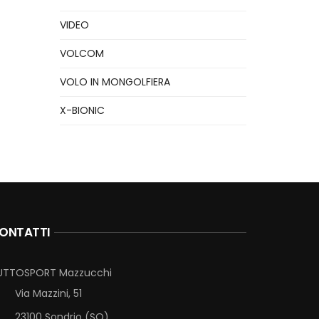
VIDEO
VOLCOM
VOLO IN MONGOLFIERA
X-BIONIC
ONTATTI
UTTOSPORT Mazzucchi
Via Mazzini, 51
23100 Sondrio (SO)