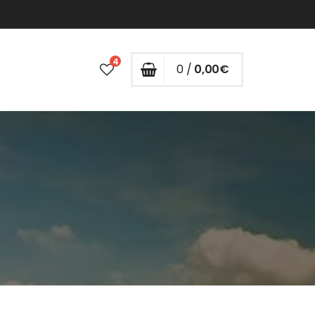
4
0 /
0,00
€