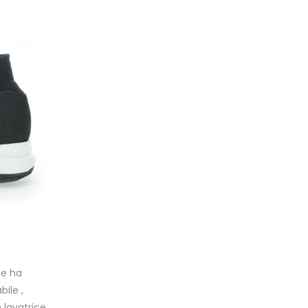
he ha
bile ,
n lavatrice