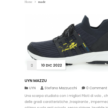
Home
made
10
DIC
2022
UYN MAZZU
UYN
Stefano Mazzucchi
0 Comment
Una scarpa studiata con i migliori Piloti di volo , c
delle gradi caratteristiche ,traspirante , impermea
ottimo suola anti scivolo ,senza stringe ,lavabile i