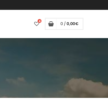
4
0 /
0,00
€