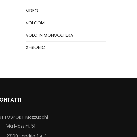
VIDEO
VOLCOM
VOLO IN MONGOLFIERA
X-BIONIC
ONTATTI
UTTOSPORT Mazzucchi
Via Mazzini, 51
23100 Sondrio (SO)