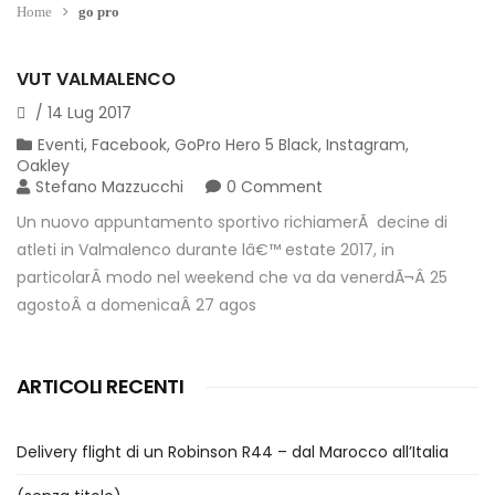
Home
go pro
VUT VALMALENCO
/
14
Lug
2017
Eventi
,
Facebook
,
GoPro Hero 5 Black
,
Instagram
,
Oakley
Stefano Mazzucchi
0 Comment
Un nuovo appuntamento sportivo richiamerÃ decine di
atleti in Valmalenco durante lâ€™ estate 2017, in
particolarÂ modo nel weekend che va da venerdÃ¬Â 25
agostoÂ a domenicaÂ 27 agos
ARTICOLI RECENTI
Delivery flight di un Robinson R44 – dal Marocco all’Italia