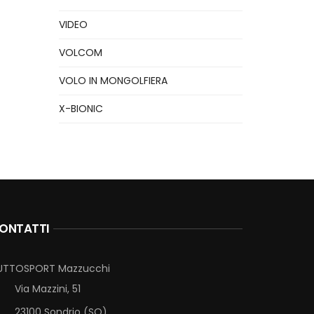
VIDEO
VOLCOM
VOLO IN MONGOLFIERA
X-BIONIC
ONTATTI
UTTOSPORT Mazzucchi
Via Mazzini, 51
23100 Sondrio (SO)