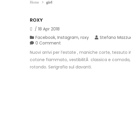
Home
girl
ROXY
/
18
Apr
2018
Facebook
,
Instagram
,
roxy
Stefano Mazzu
0 Comment
Nuovi arrivi per l’estate , maniche corte, tessuto in
cotone fiammato, vestibilitÃ classica e comoda, 
rotondo. Serigrafia sul davanti.