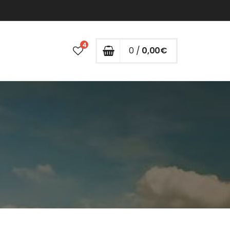
4
0 /
0,00
€