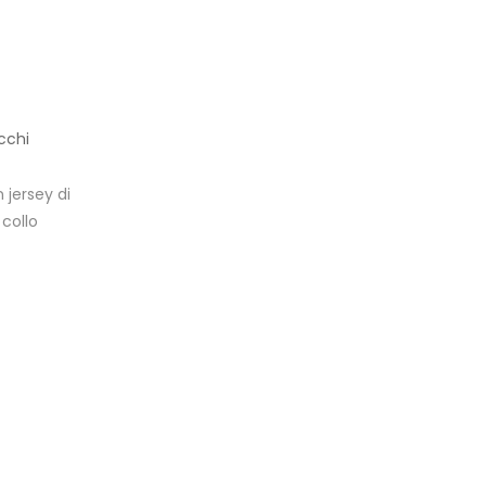
cchi
 jersey di
collo