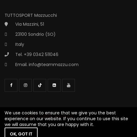
TUTTOSPORT Mazzucchi
Via Mazzini, 51
23100 Sondrio (SO)
Italy
Tel. +39 0342 511046
Email.
info@teammazzu.com
We use cookies to ensure that we give you the best
experience on our website. If you continue to use this site
Made by
TRATTO Web Solutions
we will assume that you are happy with it.
OK, GOT IT