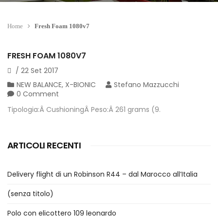
Home
Fresh Foam 1080v7
FRESH FOAM 1080V7
/
22
Set
2017
NEW BALANCE
,
X-BIONIC
Stefano Mazzucchi
0 Comment
Tipologia:Â CushioningÂ Peso:Â 261 grams (9.
ARTICOLI RECENTI
Delivery flight di un Robinson R44 – dal Marocco all’Italia
(senza titolo)
Polo con elicottero 109 leonardo