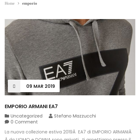
Home
emporio
09
MAR
2019
EMPORIO ARMANI EA7
Uncategorized
Stefano Mazzucchi
0 Comment
La nuova collezione estiva 2019Â EA7 di EMPORIO ARMANIÂ
Â da UOMO e DONNA sono arrivati , ti aspettiamo presso il