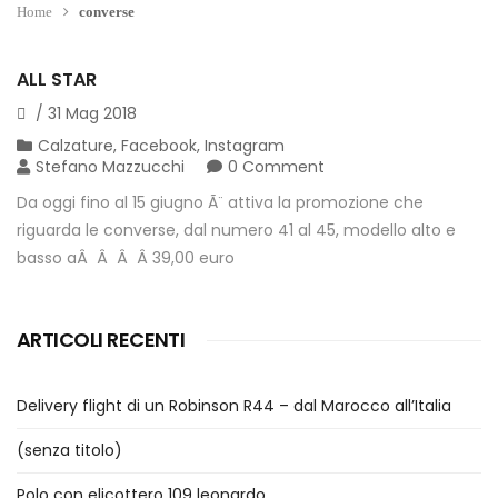
Home
converse
ALL STAR
/
31
Mag
2018
Calzature
,
Facebook
,
Instagram
Stefano Mazzucchi
0 Comment
Da oggi fino al 15 giugno Ã¨ attiva la promozione che
riguarda le converse, dal numero 41 al 45, modello alto e
basso aÂ Â Â Â 39,00 euro
ARTICOLI RECENTI
Delivery flight di un Robinson R44 – dal Marocco all’Italia
(senza titolo)
Polo con elicottero 109 leonardo