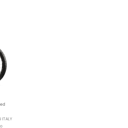
zed
N ITALY
 o