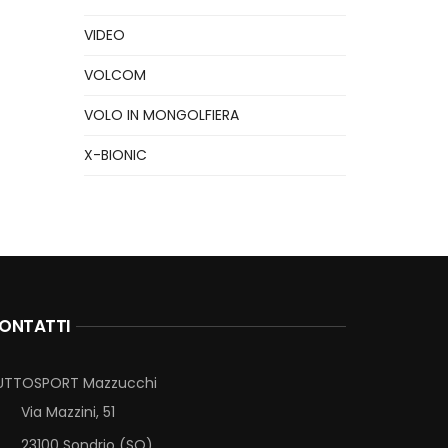
VIDEO
VOLCOM
VOLO IN MONGOLFIERA
X-BIONIC
ONTATTI
UTTOSPORT Mazzucchi
Via Mazzini, 51
23100 Sondrio (SO)