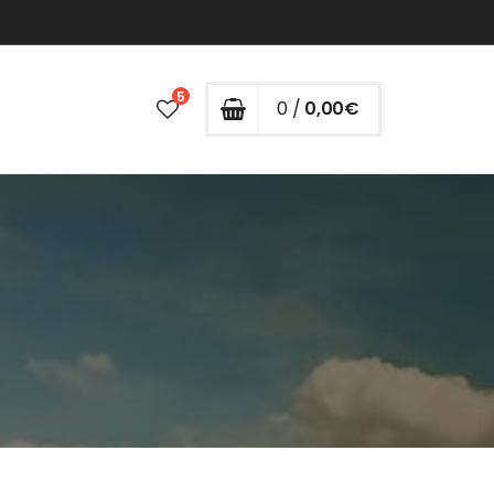
5
0 /
0,00
€