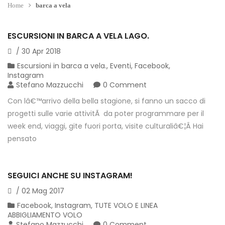
Home
barca a vela
ESCURSIONI IN BARCA A VELA LAGO.
/
30
Apr
2018
Escursioni in barca a vela.
,
Eventi
,
Facebook
,
Instagram
Stefano Mazzucchi
0 Comment
Con lâ€™arrivo della bella stagione, si fanno un sacco di
progetti sulle varie attivitÃ da poter programmare per il
week end, viaggi, gite fuori porta, visite culturaliâ€¦Â Hai
pensato
SEGUICI ANCHE SU INSTAGRAM!
/
02
Mag
2017
Facebook
,
Instagram
,
TUTE VOLO E LINEA
ABBIGLIAMENTO VOLO
Stefano Mazzucchi
0 Comment