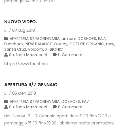
pomeriggioÂ 15.30 fino 19.
NUOVO VIDEO.
/
07
Lug
2018
APERTURA STRAORDINARIA
,
armani
,
DCSHOES
,
EA7
,
Facebook
,
NEW BALANCE
,
Oakley
,
PICTURE ORGANIC
,
roxy
,
Santa Cruz
,
volcom
,
X-BIONIC
Stefano Mazzucchi
0 Comment
https://www.facebook.
APERTURA 6/7 GENNAIO
/
05
Gen
2018
APERTURA STRAORDINARIA
,
DCSHOES
,
EA7
Stefano Mazzucchi
0 Comment
Nei GiorniÂ 6 – 7 Gennaio aperti dalle 9:30 fino 12:30 e
pomeriggio 15:30 fino 19:30 , abbiamo molte promozioni