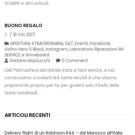
SCARPE e altri articoli.
BUONO REGALO
/
31
Ott
2017
APERTURA STRAORDINARIA
,
EA7
,
Eventi
,
Facebook
,
GoPro Hero 5 Black
,
Instagram
,
Laboratorio Riparazioni Ski
SERVICE e Snowboard
Stefano Mazzucchi
0 Comment
Lâ€™atmosfera del Natale inizia a farsi sentire, e noi
cominciamo a svelarti leÂ tante NovitÃ Â che stiamo
preparando proprio per te, per goderti solo il bello delle
feste natalizieÂ .
ARTICOLI RECENTI
Delivery flight di un Robinson R44 – dal Marocco all’Italia