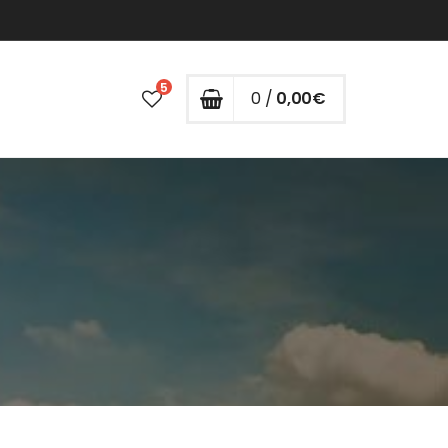
5
0 /
0,00
€