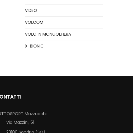
VIDEO
VOLCOM
VOLO IN MONGOLFIERA
X-BIONIC
ONTATTI
UTTOSPORT Mazzucchi
Via Mazzini, 51
23100 Sondrio (SO)