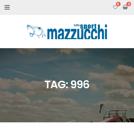
5
TAG:
996