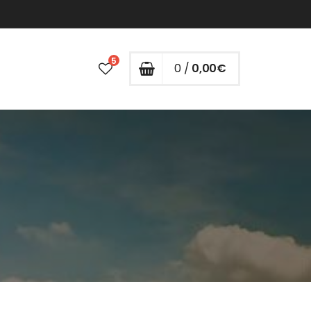
5
0 /
0,00
€