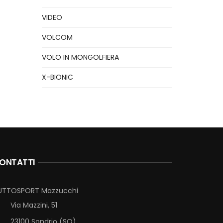
VIDEO
VOLCOM
VOLO IN MONGOLFIERA
X-BIONIC
ONTATTI
UTTOSPORT Mazzucchi
Via Mazzini, 51
23100 Sondrio (SO)