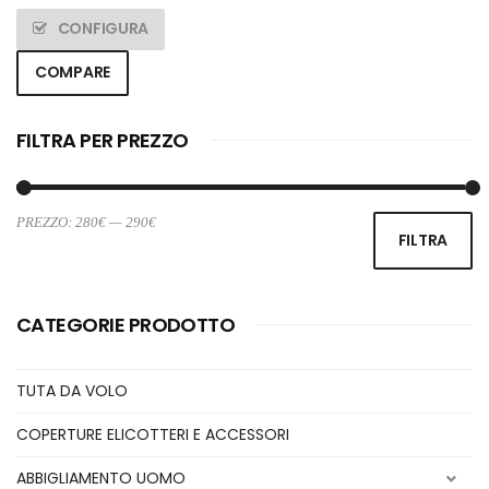
CONFIGURA
COMPARE
FILTRA PER PREZZO
PREZZO:
280€
—
290€
Pr
Pr
FILTRA
Mi
M
CATEGORIE PRODOTTO
TUTA DA VOLO
COPERTURE ELICOTTERI E ACCESSORI
ABBIGLIAMENTO UOMO