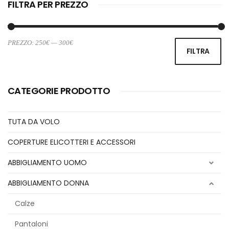
FILTRA PER PREZZO
PREZZO:
250€
—
300€
Pr
Pr
FILTRA
Mi
M
CATEGORIE PRODOTTO
TUTA DA VOLO
COPERTURE ELICOTTERI E ACCESSORI
ABBIGLIAMENTO UOMO
ABBIGLIAMENTO DONNA
Calze
Pantaloni