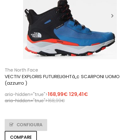
The North Face
VECTIV EXPLORIS FUTURELIGHTâ„¢ SCARPONI UOMO
(azzurro )
Il
168,99
€
129,41
€
aria-hidden="true">
prezzo
aria-hidden="true">
168,99
€
originale
era:
168,99€.
CONFIGURA
COMPARE