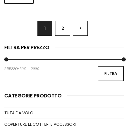
1
2
FILTRA PER PREZZO
PREZZO:
30€
—
200€
Pr
Pr
FILTRA
Mi
M
CATEGORIE PRODOTTO
TUTA DA VOLO
COPERTURE ELICOTTERI E ACCESSORI