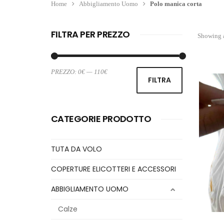
Home
Abbigliamento Uomo
Polo manica corta
FILTRA PER PREZZO
Showing a
PREZZO:
0€
—
110€
Prezzo
Prezzo
FILTRA
Min
Max
CATEGORIE PRODOTTO
TUTA DA VOLO
COPERTURE ELICOTTERI E ACCESSORI
ABBIGLIAMENTO UOMO
Calze