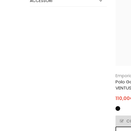
ACCESSORI
Empori
Polo Go
VENTU
110,00
C