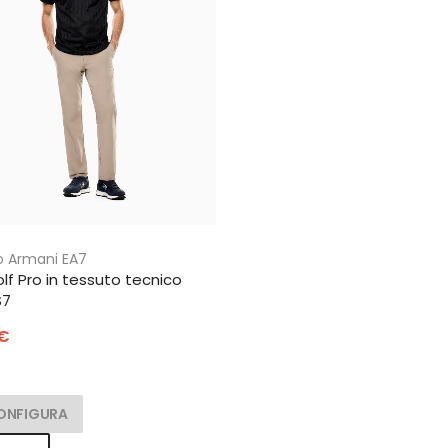
o Armani EA7
lf Pro in tessuto tecnico
S7
€
ONFIGURA