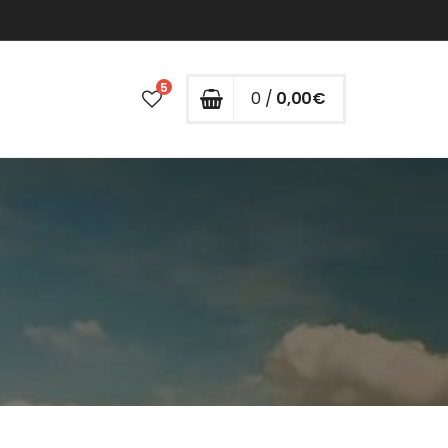
5
0 /
0,00
€