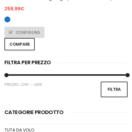
258,99
€
CONFIGURA
COMPARE
FILTRA PER PREZZO
PREZZO:
220€
—
260€
Pr
Pr
FILTRA
Mi
M
CATEGORIE PRODOTTO
TUTA DA VOLO