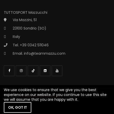
TUTTOSPORT Mazzucchi
Via Mazzini, 51
23100 Sondrio (SO)
Italy
Tel. +39 0342 511046
Email.
info@teammazzu.com
We use cookies to ensure that we give you the best
experience on our website. If you continue to use this site
Made by
TRATTO Web Solutions
we will assume that you are happy with it.
OK, GOT IT