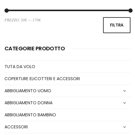
PREZZO:
50€
—
170€
Pr
Pr
FILTRA
Mi
M
CATEGORIE PRODOTTO
TUTA DA VOLO
COPERTURE ELICOTTERI E ACCESSORI
ABBIGLIAMENTO UOMO
ABBIGLIAMENTO DONNA
ABBIGLIAMENTO BAMBINO
ACCESSORI