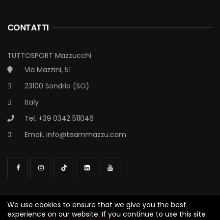
CONTATTI
TUTTOSPORT Mazzucchi
Via Mazzini, 51
23100 Sondrio (SO)
Italy
Tel. +39 0342 511046
Email.
info@teammazzu.com
We use cookies to ensure that we give you the best
experience on our website. If you continue to use this site
Made by
TRATTO Web Solutions