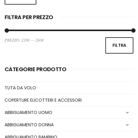
FILTRA PER PREZZO
PREZZO:
220€
—
260€
Pr
Pr
FILTRA
Mi
M
CATEGORIE PRODOTTO
TUTA DA VOLO
COPERTURE ELICOTTERI E ACCESSORI
ABBIGLIAMENTO UOMO
ABBIGLIAMENTO DONNA
ABBIGLIAMENTO BAMBINO