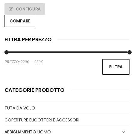
CONFIGURA
COMPARE
FILTRA PER PREZZO
PREZZO:
220€
—
230€
Pr
Pr
FILTRA
Mi
M
CATEGORIE PRODOTTO
TUTA DA VOLO
COPERTURE ELICOTTERI E ACCESSORI
ABBIGLIAMENTO UOMO