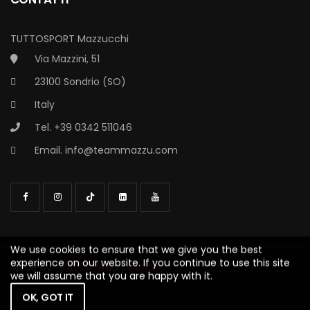
TUTTOSPORT Mazzucchi
Via Mazzini, 51
23100 Sondrio (SO)
Italy
Tel. +39 0342 511046
Email.
info@teammazzu.com
We use cookies to ensure that we give you the best
experience on our website. If you continue to use this site
Made by
TRATTO Web Solutions
we will assume that you are happy with it.
OK, GOT IT