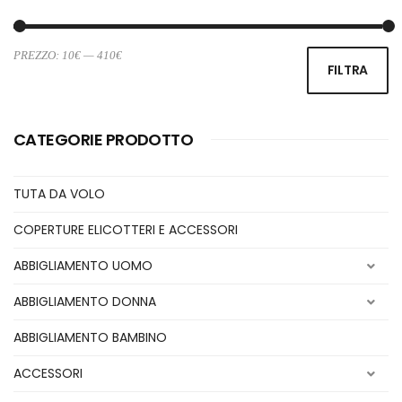
PREZZO:
10€
—
410€
Pr
Pr
FILTRA
Mi
M
CATEGORIE PRODOTTO
TUTA DA VOLO
COPERTURE ELICOTTERI E ACCESSORI
ABBIGLIAMENTO UOMO
ABBIGLIAMENTO DONNA
ABBIGLIAMENTO BAMBINO
ACCESSORI