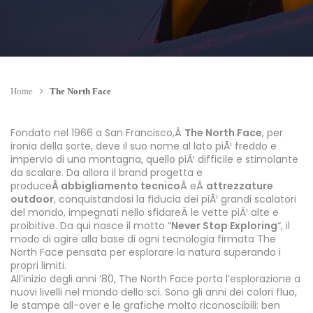
Home
The North Face
Fondato nel 1966 a San Francisco,Â
The North Face
, per
ironia della sorte, deve il suo nome al lato piÃ¹ freddo e
impervio di una montagna, quello piÃ¹ difficile e stimolante
da scalare. Da allora il brand progetta e
produce
Â abbigliamento tecnico
Â eÂ
attrezzature
outdoor
, conquistandosi la fiducia dei piÃ¹ grandi scalatori
del mondo, impegnati nello sfidareÂ le vette piÃ¹ alte e
proibitive. Da qui nasce il motto “
Never Stop Exploring
“, il
modo di agire alla base di ogni tecnologia firmata The
North Face pensata per esplorare la natura superando i
propri limiti.
All’inizio degli anni ’80, The North Face porta l’esplorazione a
nuovi livelli nel mondo dello sci. Sono gli anni dei colori fluo,
le stampe all-over e le grafiche molto riconoscibili: ben