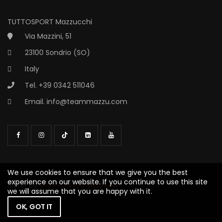
TUTTOSPORT Mazzucchi
Via Mazzini, 51
23100 Sondrio (SO)
Italy
Tel. +39 0342 511046
Email.
info@teammazzu.com
We use cookies to ensure that we give you the best
experience on our website. If you continue to use this site
Made by
TRATTO Web Solutions
we will assume that you are happy with it.
OK, GOT IT