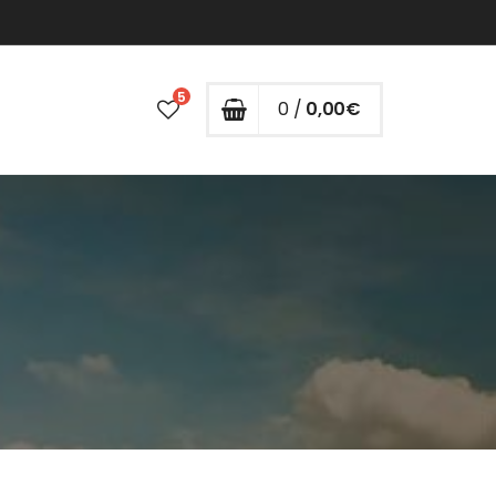
5
0 /
0,00
€