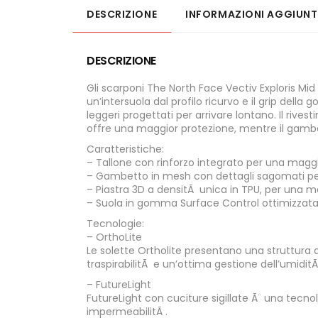
DESCRIZIONE
INFORMAZIONI AGGIUNT
DESCRIZIONE
Gli scarponi The North Face Vectiv Exploris Mid
un’intersuola dal profilo ricurvo e il grip dell
leggeri progettati per arrivare lontano. Il rives
offre una maggior protezione, mentre il gambe
Caratteristiche:
– Tallone con rinforzo integrato per una magg
– Gambetto in mesh con dettagli sagomati per o
– Piastra 3D a densitÃ unica in TPU, per una ma
– Suola in gomma Surface Control ottimizzata
Tecnologie:
– OrthoLite
Le solette Ortholite presentano una struttura a 
traspirabilitÃ e un’ottima gestione dell’umiditÃ 
– FutureLight
FutureLight con cuciture sigillate Ã¨ una tecno
impermeabilitÃ .