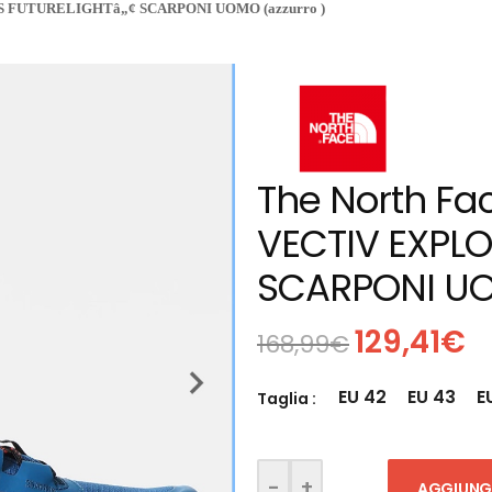
 FUTURELIGHTâ„¢ SCARPONI UOMO (azzurro )
The North Fa
VECTIV EXPLO
SCARPONI UO
Il
Il
129,41
€
168,99
€
prezzo
p
originale
a
era:
è
EU 42
EU 43
E
Taglia :
168,99€.
1
AGGIUNGI