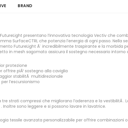
IVE
BRAND
 FutureLight presentano l’innovativa tecnologia Vectiv che combin
a gomma SurfaceCTRL che potenzia l’energia di ogni passo. Nella se
timento FutureLight Ã¨ incredibilmente traspirante e la morbida pel
tto in mesh sagomato assicura il sostegno necessario intorno al
ior protezione
ffrire piÃ¹ sostegno alla caviglia
ggior stabilitÃ multidirezionale
 per l’escursionismo
tre strati compressi che migliorano l’aderenza e la vestibilitÃ . 
. Inoltre sono leggere e si possono lavare in lavatrice.
logia tessile avanzata personalizzabile per offrire combinazioni o