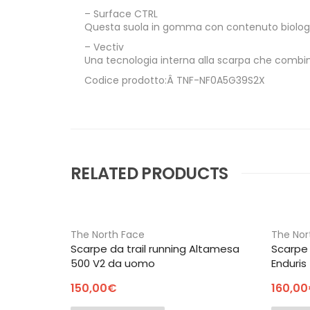
– Surface CTRL
Questa suola in gomma con contenuto biologic
– Vectiv
Una tecnologia interna alla scarpa che combina
Codice prodotto:Â TNF-NF0A5G39S2X
RELATED PRODUCTS
The North Face
The Nor
Scarpe da trail running Altamesa
Scarpe 
500 V2 da uomo
Enduri
150,00
€
160,00