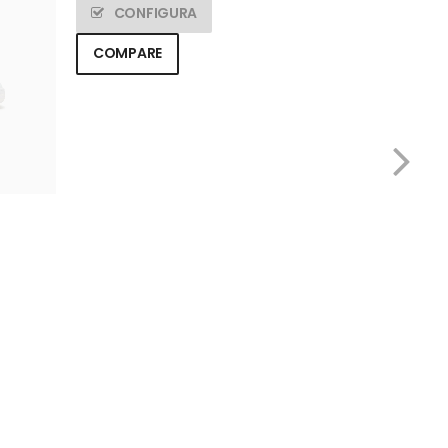
CONFIGURA
CONF
COMPARE
COMPAR