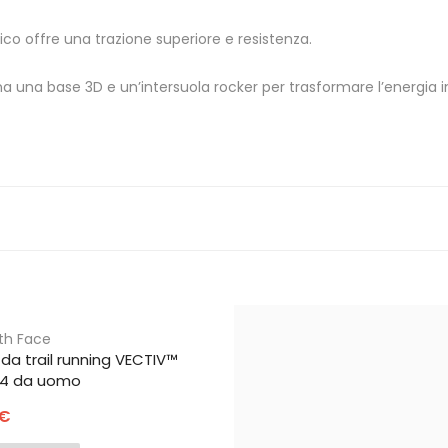
o offre una trazione superiore e resistenza.
 una base 3D e un’intersuola rocker per trasformare l’energia in
th Face
da trail running VECTIV™
s 4 da uomo
€