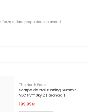
 forza e dare propulsione in avanti.
The North Face
The North 
Scarpe da trail running Summit
Scarpe da 
VECTIV™ Sky 2 ( arancio )
500
199,99
€
140,00
€