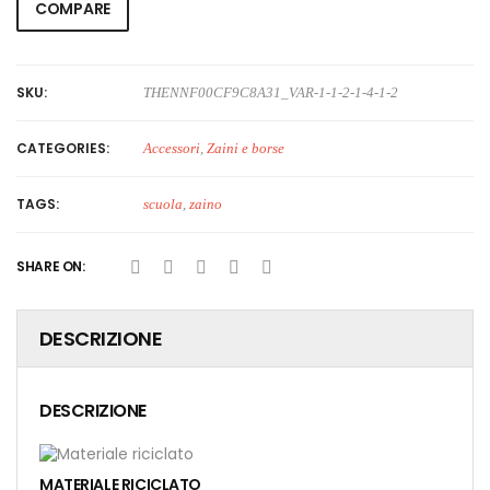
COMPARE
SKU:
THENNF00CF9C8A31_VAR-1-1-2-1-4-1-2
CATEGORIES:
Accessori
,
Zaini e borse
TAGS:
scuola
,
zaino
SHARE ON:
DESCRIZIONE
DESCRIZIONE
MATERIALE RICICLATO