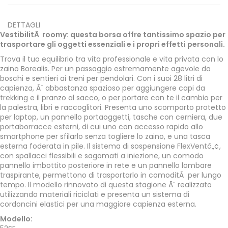
DETTAGLI
VestibilitÃ roomy: questa borsa offre tantissimo spazio per
trasportare gli oggetti essenziali e i propri effetti personali.
Trova il tuo equilibrio tra vita professionale e vita privata con lo
zaino Borealis. Per un passaggio estremamente agevole da
boschi e sentieri ai treni per pendolari. Con i suoi 28 litri di
capienza, Ã¨ abbastanza spazioso per aggiungere capi da
trekking e il pranzo al sacco, o per portare con te il cambio per
la palestra, libri e raccoglitori. Presenta uno scomparto protetto
per laptop, un pannello portaoggetti, tasche con cerniera, due
portaborracce esterni, di cui uno con accesso rapido allo
smartphone per sfilarlo senza togliere lo zaino, e una tasca
esterna foderata in pile. Il sistema di sospensione FlexVentâ„¢,
con spallacci flessibili e sagomati a iniezione, un comodo
pannello imbottito posteriore in rete e un pannello lombare
traspirante, permettono di trasportarlo in comoditÃ per lungo
tempo. Il modello rinnovato di questa stagione Ã¨ realizzato
utilizzando materiali riciclati e presenta un sistema di
cordoncini elastici per una maggiore capienza esterna.
Modello: