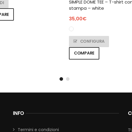
SIMPLE DOME TEE – T-shirt co
DI
stampa – white
PARE
35,00
€
CONFIGURA
COMPARE
INFO
C
Termini e condizioni
T