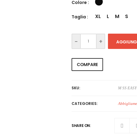
Colore :
XL
L
M
S
Taglia :
AGGIUNGI
COMPARE
SKU:
M SS EASY
CATEGORIES:
Abbigliam
SHARE ON: