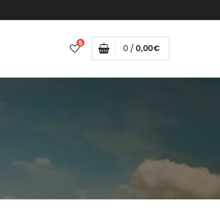
5
0 /
0,00
€