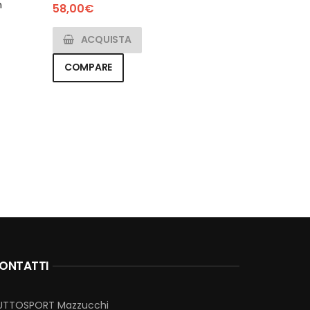
n
58,00
€
ACQUISTA
COMPARE
ONTATTI
UTTOSPORT Mazzucchi