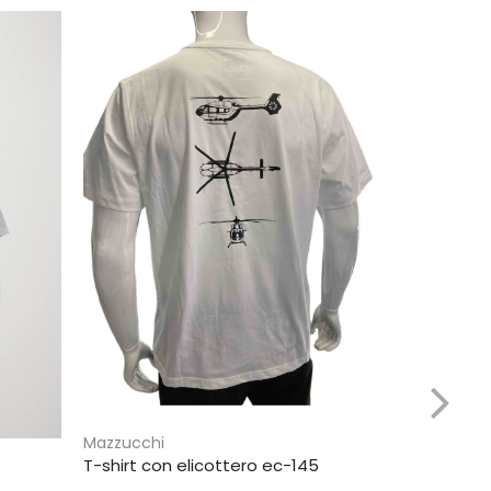
The North 
Cappello c
44,99
€
ACQU
COMPAR
Mazzucchi
T-shirt con elicottero ec-145