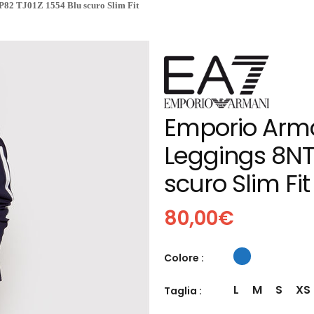
82 TJ01Z 1554 Blu scuro Slim Fit
Emporio Arm
Leggings 8NT
scuro Slim Fit
80,00
€
Colore :
L
M
S
XS
Taglia :