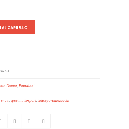
 AL CARRELLO
ARZ-1
ento Donna
,
Pantaloni
,
snow
,
sport
,
tuttosport
,
tuttosportmazzucchi