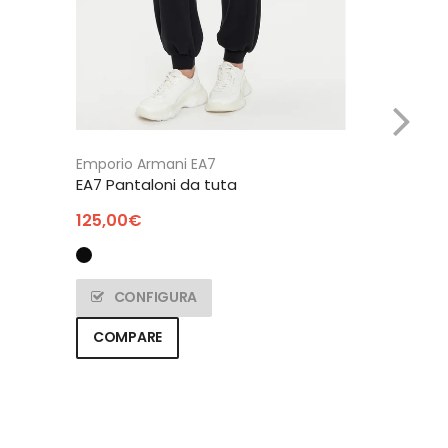
The North 
CALZE MUL
20,00
€
Emporio Armani EA7
EA7 Pantaloni da tuta
CONF
125,00
€
COMPAR
CONFIGURA
COMPARE