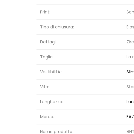
Print:
Sen
Tipo di chiusura:
Ela
Dettagli:
Zir
Taglia:
La 
VestibilitÃ :
Slim
Vita:
Sta
Lunghezza:
Lu
Marca:
EA7
Nome prodotto:
8NT