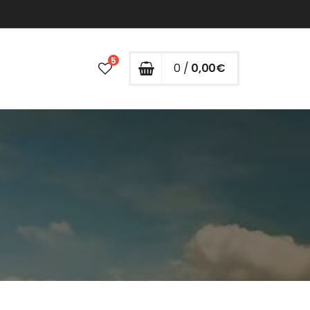
5
0 /
0,00
€