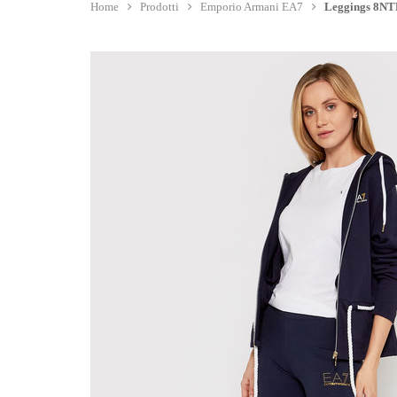
Home
Prodotti
Emporio Armani EA7
Leggings 8NTP