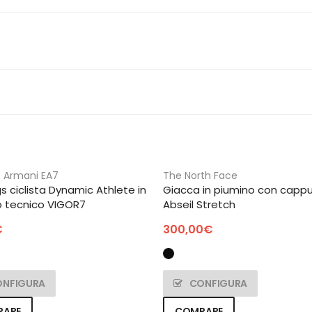
 Armani EA7
The North Face
s ciclista Dynamic Athlete in
Giacca in piumino con capp
o tecnico VIGOR7
Abseil Stretch
€
300,00
€
ONFIGURA
CONFIGURA
PARE
COMPARE