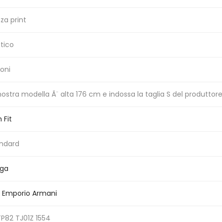
za print
stico
coni
nostra modella Ã¨ alta 176 cm e indossa la taglia S del produttor
 Fit
ndard
nga
 Emporio Armani
P82 TJ01Z 1554