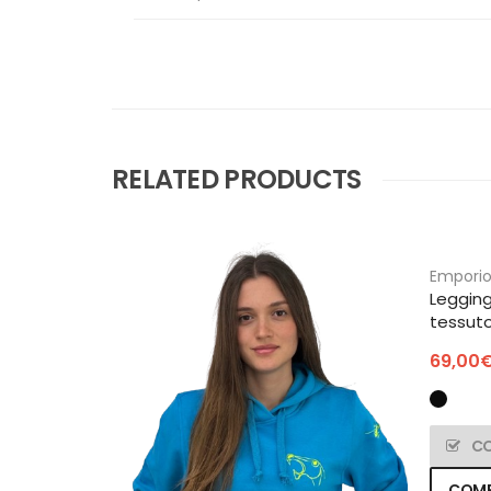
RELATED PRODUCTS
Emporio
Legging
tessut
69,00
C
COM