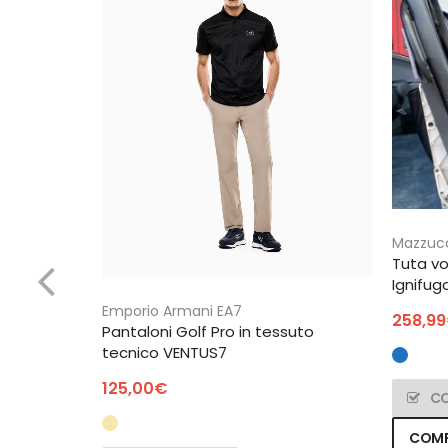
Mazzuc
Tuta vo
Ignifuga
Emporio Armani EA7
258,99
Pantaloni Golf Pro in tessuto
tecnico VENTUS7
125,00
€
C
COM