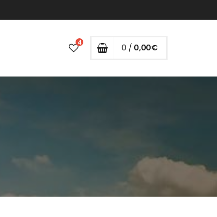
4
0 /
0,00
€