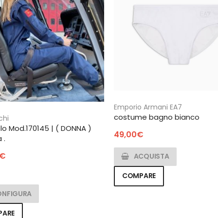
Emporio Armani EA7
costume bagno bianco
chi
lo Mod.170145 | ( DONNA )
49,00
€
 .
€
ACQUISTA
COMPARE
ONFIGURA
PARE