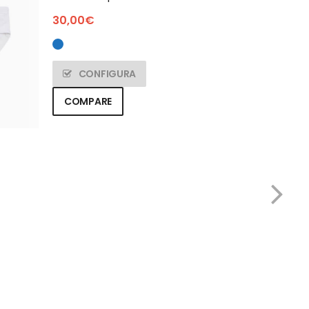
30,00
€
CONFIGURA
COMPARE
Mazzucchi
T-shirt con
58,00
€
ACQU