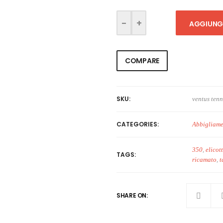
AGGIUNGI
COMPARE
SKU:
ventus tenn
CATEGORIES:
Abbigliam
350
,
elicot
TAGS:
ricamato
,
t
SHARE ON: