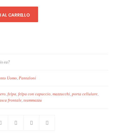
 AL CARRELLO
is ea7
ento Uomo
,
Pantaloni
tero
,
felpa
,
felpa con capuccio
,
mazzucchi
,
porta cellulare
,
asca frontale
,
teammazzu